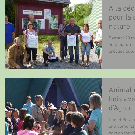
A la dé
pour la 
nature
Samedi 20 ma
de la nature
prévues auto
Animati
bois ave
d'Agno
Daniel Ruiz, 
une démonstra
bois en fonct