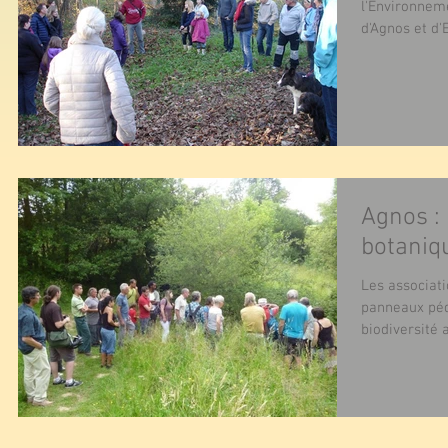
l'Environnem
d'Agnos et d'E
Agnos : 
botaniq
Les associati
panneaux péda
biodiversité a