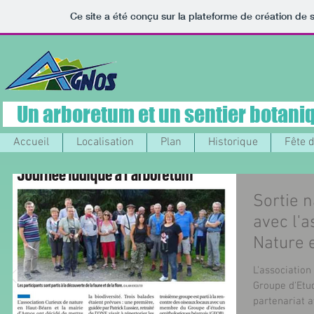
Ce site a été conçu sur la plateforme de création de s
Un arboretum et un sentier botaniq
Accueil
Localisation
Plan
Historique
Fête d
Sortie 
avec l'a
Nature 
L'association
Groupe d'Etu
partenariat a