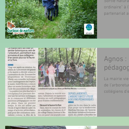
Sortie natura
ordinaire" à 
partenariat a
Agnos : 
pédagog
La mairie vie
de l’arboret
collégiens d’e